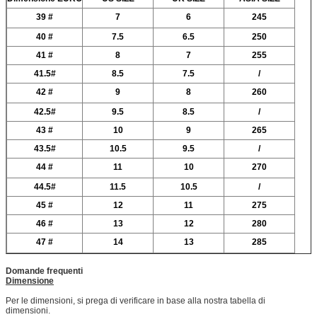
39 #
7
6
245
40 #
7.5
6.5
250
41 #
8
7
255
41.5#
8.5
7.5
/
42 #
9
8
260
42.5#
9.5
8.5
/
43 #
10
9
265
43.5#
10.5
9.5
/
44 #
11
10
270
44.5#
11.5
10.5
/
45 #
12
11
275
46 #
13
12
280
47 #
14
13
285
Domande frequenti
Dimensione
Per le dimensioni, si prega di verificare in base alla nostra tabella di
dimensioni.