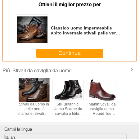
Ottieni il miglior prezzo per
Classico uomo impermeabile
abito invernale stivali pelle vera
OEM / ODM servizio
Continua
Stivali da caviglia da uomo
Più
a caviglia
Stivali da uomo in
Stili Britannici
Martin Stivali da
Stivali da 
con lacci
pelle nero /
Uomo Scarpe da
caviglia uomo
classici 
i Stivali
marrone, stivali da
caviglia a fibbia
Round Toe
da autu
boy in
combattimento da
nera Uomo
Custom Stivali di
primave
da uomo
uomo con suola di
personalizzato
pelle vera
uomo da
ual
gomma.
Stivali con
marrone
casual per
Cambi la lingua
cerniera
Italian