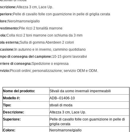
scrizione:
Altezza 3 cm, Lace Up.
periore:
Pelle di cavallo folle con guarnizione in pelle di griglia cerata
lore:
Nero/marrone/giallo
vestimento:
Pile ricci 2 tonalità marrone
sola:
Colla ricci 2 toni marrone con schiuma da 3 mm
ola esterna
;
Sulla di gomma Aberdeen 2 colori
casione
:
In autunno e in inverno, cammino quotidiano
mpo di consegna del campione
:
10-15 giorni lavorativi
rriere di consegna
:
Spedizione o espressa
rvizio
:
Piccoli ordini; personalizzazione; servizio OEM e ODM.
Nome del prodotto:
Stivali da uomo invernali impermeabili
Modello #:
ADB--01406-10
Tipo:
stivali di moda
Descrizione:
Altezza 3 cm, Lace Up.
Superiore:
Pelle di cavallo folle con guarnizione in pelle di
griglia cerata
Colore:
Nero/marrone/giallo