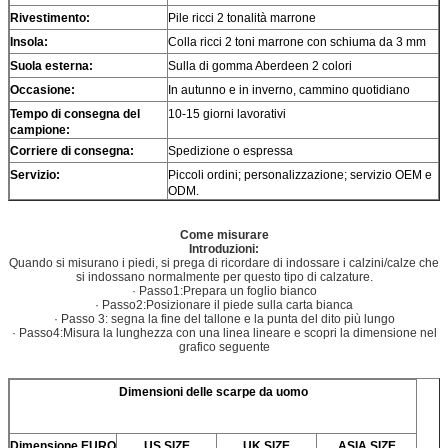
Rivestimento:
Pile ricci 2 tonalità marrone
Insola:
Colla ricci 2 toni marrone con schiuma da 3 mm
Suola esterna
:
Sulla di gomma Aberdeen 2 colori
Occasione
:
In autunno e in inverno, cammino quotidiano
Tempo di consegna del
10-15 giorni lavorativi
campione
:
Corriere di consegna
:
Spedizione o espressa
Servizio
:
Piccoli ordini; personalizzazione; servizio OEM e
ODM.
Come misurare
Introduzioni:
Quando si misurano i piedi, si prega di ricordare di indossare i calzini/calze che
si indossano normalmente per questo tipo di calzature.
· Passo1:Prepara un foglio bianco
· Passo2:Posizionare il piede sulla carta bianca
· Passo 3: segna la fine del tallone e la punta del dito più lungo
· Passo4:Misura la lunghezza con una linea lineare e scopri la dimensione nel
grafico seguente
Dimensioni delle scarpe da uomo
Dimensione EURO
US SIZE
UK SIZE
ASIA SIZE