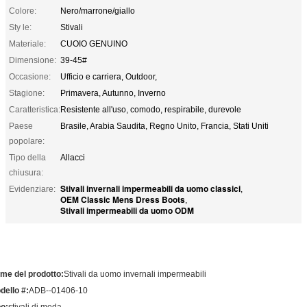
Colore:
Nero/marrone/giallo
Sty le:
Stivali
Materiale:
CUOIO GENUINO
Dimensione:
39-45#
Occasione:
Ufficio e carriera, Outdoor,
Stagione:
Primavera, Autunno, Inverno
Caratteristica:
Resistente all'uso, comodo, respirabile, durevole
Paese
Brasile, Arabia Saudita, Regno Unito, Francia, Stati Uniti
popolare:
Tipo della
Allacci
chiusura:
Stivali invernali impermeabili da uomo classici
Evidenziare:
,
OEM Classic Mens Dress Boots
,
Stivali impermeabili da uomo ODM
me del prodotto:
Stivali da uomo invernali impermeabili
dello #:
ADB--01406-10
po:
stivali di moda