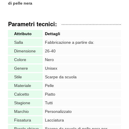
di pelle nera
Parametri tecnici:
Attributo
Dettagli
Salla
Fabbricazione a partire da:
Dimensione
26-40
Colore
Nero
Genere
Unisex
Stile
Scarpe da scuola
Materiale
Pelle
Calcetto
Piatto
Stagione
Tutti
Marchio
Personalizzato
Fissatura
Lacciatura
Parole chiave
Scarpe da scuola di pelle nera per