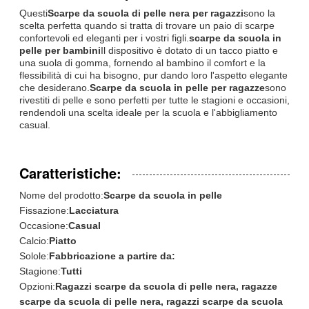
Questi
Scarpe da scuola di pelle nera per ragazzi
sono la
scelta perfetta quando si tratta di trovare un paio di scarpe
confortevoli ed eleganti per i vostri figli.
scarpe da scuola in
pelle per bambini
Il dispositivo è dotato di un tacco piatto e
una suola di gomma, fornendo al bambino il comfort e la
flessibilità di cui ha bisogno, pur dando loro l'aspetto elegante
che desiderano.
Scarpe da scuola in pelle per ragazze
sono
rivestiti di pelle e sono perfetti per tutte le stagioni e occasioni,
rendendoli una scelta ideale per la scuola e l'abbigliamento
casual.
Caratteristiche:
Nome del prodotto:
Scarpe da scuola in pelle
Fissazione:
Lacciatura
Occasione:
Casual
Calcio:
Piatto
Solole:
Fabbricazione a partire da:
Stagione:
Tutti
Opzioni:
Ragazzi scarpe da scuola di pelle nera, ragazze
scarpe da scuola di pelle nera, ragazzi scarpe da scuola