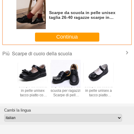
Scarpe da scuola in pelle unisex
taglia 26-40 ragazze scarpe in
pelle Tassel
Continua
Scarpe di cuoio della scuola
Più
 scarpe
Scarpe da scuola
Slip On Scarpe da
Scarpe da scuola
Scarp
ini Mary
in pelle unisex
scuola per ragazzi
in pelle unisex a
ballerina i
pelle per
tacco piatto con
Scarpe di pelle
tacco piatto
scarpe c
avera /
lacci suola di
per bambini di
Scarpe di pelle
scarpe d
unno
gomma
colore nero
Mary Jane
Jane
personalizzate
Cambi la lingua