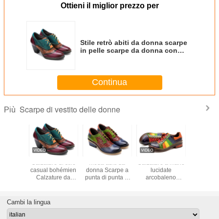
Ottieni il miglior prezzo per
Stile retrò abiti da donna scarpe
in pelle scarpe da donna con
suola in gomma
Continua
Scarpe di vestito delle donne
Più
carpe da
Calzature di stile
Moda abiti da
Calzature a mano
Calzatu
a donna
casual bohémien
donna Scarpe a
lucidate
donna in
tacco 3,5
Calzature da
punta di punta di
arcobaleno
genuino di
Scarpe da
vestito a tacco
punta di ali
classiche
di pelle
largo Calzature
Scarpe vintage in
calzature da
bida
da donna Retro
pelle colorate
donna in pelle
Cambi la lingua