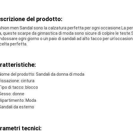
scrizione del prodotto:
ashion men Sandal sono la calzatura perfetta per ogni occasione.La pe
a, queste scarpe da ginnastica di moda sono sicure di colpire le teste
indossare ogni giorno o un paio di sandali ad alto tacco per un'occasio
scelta perfetta.
ratteristiche:
Nome del prodotto: Sandali da donna di moda
Fissazione: cintura
Tipo di tacco: blocco
Sesso: donne
Dipartimento: Moda
Sandali da esterno
rametri tecnici: