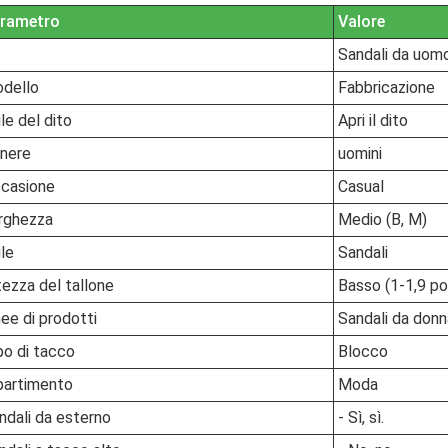
rametro
Valore
Sandali da uom
dello
Fabbricazione
ile del dito
Apri il dito
nere
uomini
casione
Casual
rghezza
Medio (B, M)
ile
Sandali
tezza del tallone
Basso (1-1,9 pol
nee di prodotti
Sandali da donn
po di tacco
Blocco
partimento
Moda
ndali da esterno
- Sì, sì.