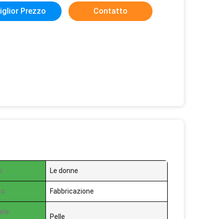
iglior Prezzo
Contatto
:
Le donne
o:
Fabbricazione
ale
Pelle