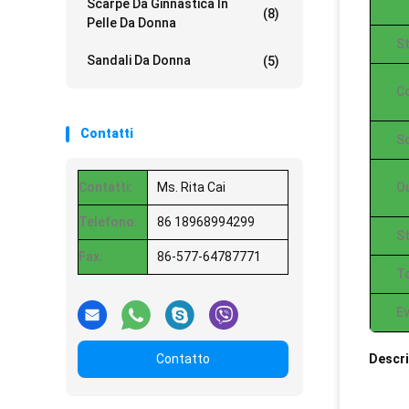
Scarpe Da Ginnastica In
(8)
Pelle Da Donna
St
Sandali Da Donna
(5)
Co
Contatti
So
Contatti:
Ms. Rita Cai
O
Telefono:
86 18968994299
St
Fax:
86-577-64787771
T
Ev
Contatto
Descri