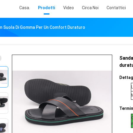
Casa.
Prodotti
Video
Circa Noi
Contattici
on Suola Di Gomma Per Un Comfort Duraturo
Sanda
durat
Dettagl
L
Termin