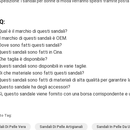
Spedizione: i sandali per donne di moda verranno spediti tramite post
Q:
Qual è il marchio di questi sandali?
Il marchio di questi sandali è OEM.
Dove sono fatti questi sandali?
Questi sandali sono fatti in Cina.
Che taglia è disponibile?
Questi sandali sono disponibili in varie taglie.
Di che materiale sono fatti questi sandali?
Questi sandali sono fatti di materiali di alta qualità per garantire l
Questo sandale ha degli accessori?
Sì, questo sandale viene fornito con una borsa corrispondente e un 
to Tag:
ali Di Pelle Vera
Sandali Di Pelle Artigianali
Sandali In Pelle Da