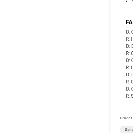
FA
D: 
R: 
D: 
R: 
D: 
R: 
D: 
R: 
D: 
R: 
Prodot
Sand