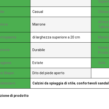
Superi
ile:
Casual
Chiusu
Altezz
lore:
Marrone
Tallon
ttopianta:
di larghezza superiore a 20 cm
Materi
Nome 
utsole:
Durabile
Prodot
agione:
Estate
Sole:
oe Shape:
Dito del piede aperto
idenziare:
Calzini da spiaggia di stile
,
confortevoli sandal
zione di prodotto