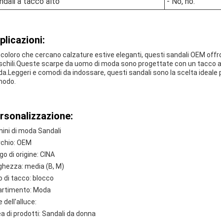
ndali a tacco alto
- No, no.
plicazioni:
 coloro che cercano calzature estive eleganti, questi sandali OEM offron
chili.Queste scarpe da uomo di moda sono progettate con un tacco a bl
a.Leggeri e comodi da indossare, questi sandali sono la scelta ideale 
odo.
rsonalizzazione:
ini di moda Sandali
chio: OEM
go di origine: CINA
ghezza: media (B, M)
o di tacco: blocco
artimento: Moda
e dell'alluce:
ea di prodotti: Sandali da donna