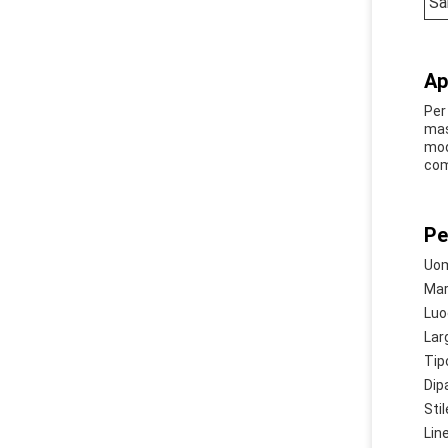
Sa
Ap
Per
mas
mod
com
Pe
Uom
Mar
Luo
Lar
Tip
Dip
Stil
Lin