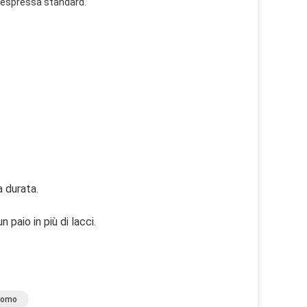
a espressa standard.
a durata.
paio in più di lacci.
 Uomo