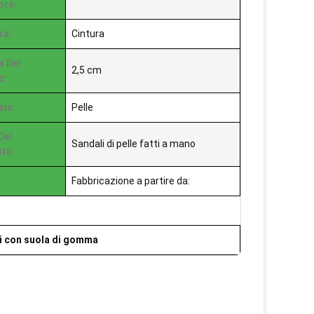
ore:
ra:
Cintura
a Del
2,5 cm
e:
ale:
Pelle
Del
Sandali di pelle fatti a mano
to:
Fabbricazione a partire da:
i con suola di gomma