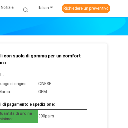
Notizie
Italian
Richiedere un preventivo
li con suola di gomma per un comfort
uro
i:
uogo di origine:
CINESE
Marca:
OEM
i di pagamento e spedizione:
Quantità di ordine
300pairs
minimo: