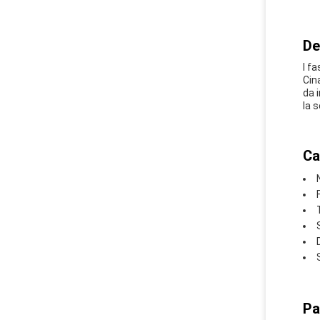
De
I f
Cin
da 
la 
Ca
Pa