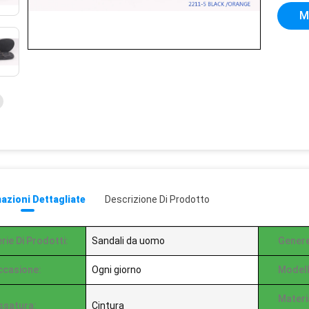
M
azioni Dettagliate
Descrizione Di Prodotto
rie Di Prodotti:
Sandali da uomo
Genere
ccasione:
Ogni giorno
Modell
Materi
ssatura:
Cintura