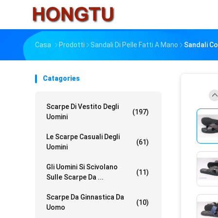
Casa
Prodotti
Sandali Di Pelle Fatti A Mano
Sandali C
Catagories
Scarpe Di Vestito Degli
(197)
Uomini
Le Scarpe Casuali Degli
(61)
Uomini
Gli Uomini Si Scivolano
(11)
Sulle Scarpe Da ...
Scarpe Da Ginnastica Da
(10)
Uomo