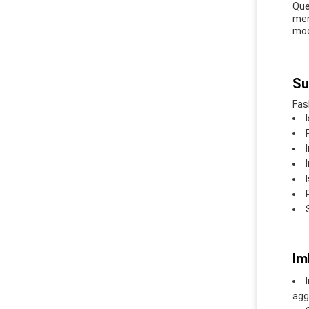
Que
men
moda
Su
Fas
Im
agg