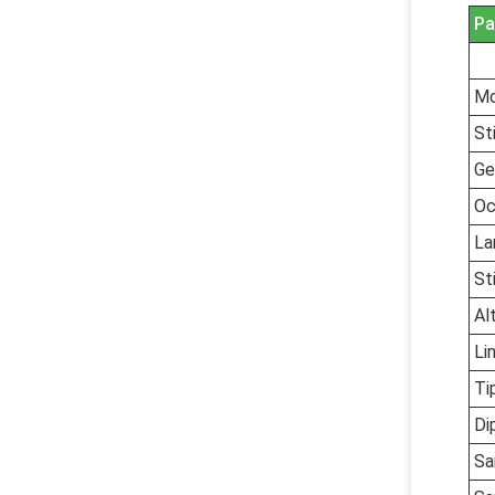
Pa
Mo
St
Ge
Oc
La
St
Al
Li
Ti
Di
Sa