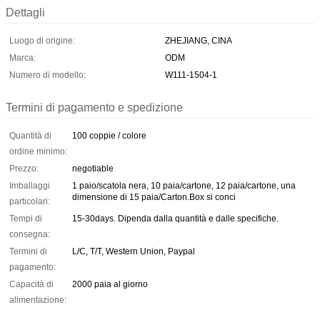
Dettagli
Luogo di origine:
ZHEJIANG, CINA
Marca:
ODM
Numero di modello:
W111-1504-1
Termini di pagamento e spedizione
Quantità di
100 coppie / colore
ordine minimo:
Prezzo:
negotiable
Imballaggi
1 paio/scatola nera, 10 paia/cartone, 12 paia/cartone, una
dimensione di 15 paia/Carton.Box si conci
particolari:
Tempi di
15-30days. Dipenda dalla quantità e dalle specifiche.
consegna:
Termini di
L/C, T/T, Western Union, Paypal
pagamento:
Capacità di
2000 paia al giorno
alimentazione: