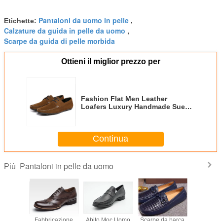
Pantaloni da uomo in pelle
Etichette:
,
Calzature da guida in pelle da uomo
,
Scarpe da guida di pelle morbida
Ottieni il miglior prezzo per
Fashion Flat Men Leather
Loafers Luxury Handmade Suede
Shoes
Continua
Pantaloni in pelle da uomo
Più
 rotondo
Fabbricazione
Abito Moc Uomo
Scarpe da barca
Classic