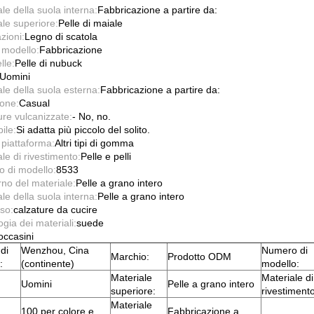
le della suola interna:
Fabbricazione a partire da:
ale superiore:
Pelle di maiale
zioni:
Legno di scatola
 modello:
Fabbricazione
lle:
Pelle di nubuck
Uomini
le della suola esterna:
Fabbricazione a partire da:
one:
Casual
ure vulcanizzate:
- No, no.
ile:
Si adatta più piccolo del solito.
 piattaforma:
Altri tipi di gomma
le di rivestimento:
Pelle e pelli
 di modello:
8533
erno del materiale:
Pelle a grano intero
le della suola interna:
Pelle a grano intero
so:
calzature da cucire
gia dei materiali:
suede
ccasini
di
Wenzhou, Cina
Numero di
Marchio:
Prodotto ODM
:
(continente)
modello:
Materiale
Materiale di
Uomini
Pelle a grano intero
superiore:
rivestimento
Materiale
100 per colore e
Fabbricazione a