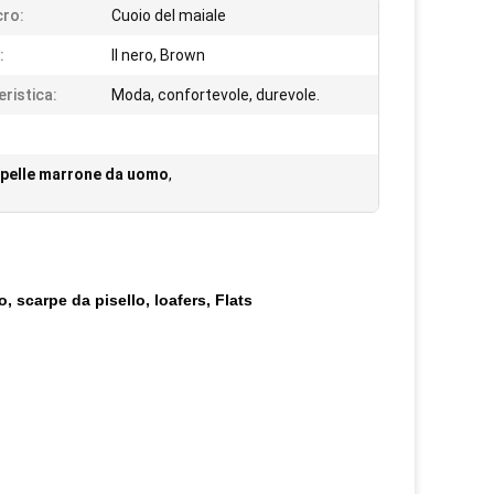
cro:
Cuoio del maiale
:
Il nero, Brown
eristica:
Moda, confortevole, durevole.
 pelle marrone da uomo
,
 scarpe da pisello, loafers, Flats