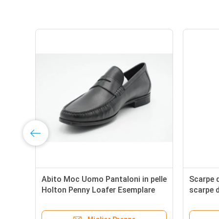
e
Abito Moc Uomo Pantaloni in pelle
Scarpe d
Holton Penny Loafer Esemplare
scarpe 
disponibile
gommino
moccasi