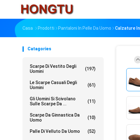
Casa
Prodotti
Pantaloni In Pelle Da Uomo
Calzature I
Catagories
Scarpe Di Vestito Degli
(197)
Uomini
Le Scarpe Casuali Degli
(61)
Uomini
Gli Uomini Si Scivolano
(11)
Sulle Scarpe Da ...
Scarpe Da Ginnastica Da
(10)
Uomo
Palle Di Velluto Da Uomo
(52)