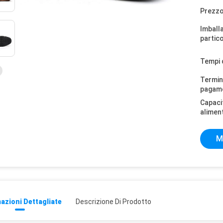
Prezzo
Imball
partico
Tempi 
Termini
pagam
Capaci
alimen
M
azioni Dettagliate
Descrizione Di Prodotto