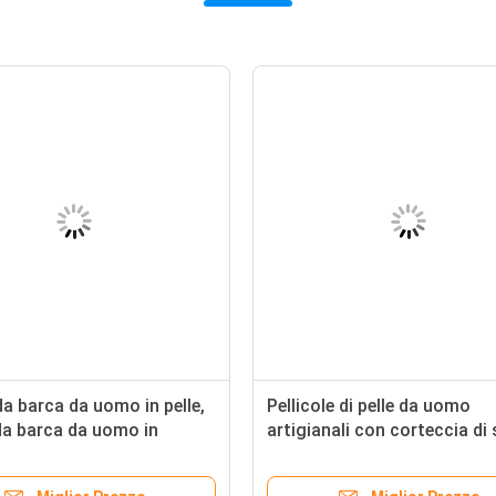
a barca da uomo in pelle,
Pellicole di pelle da uomo
da barca da uomo in
artigianali con corteccia di
, camicie da uomo,
n loafers