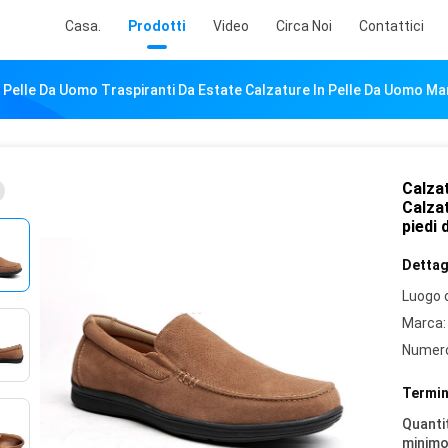
Casa.
Prodotti
Video
Circa Noi
Contattici
n Pelle Da Uomo Traspiranti Da Estate Calzature In Pelle Da Uomo M
Calzat
Calza
piedi
Dettagl
Luogo d
Marca:
Numero
Termin
Quantit
minimo