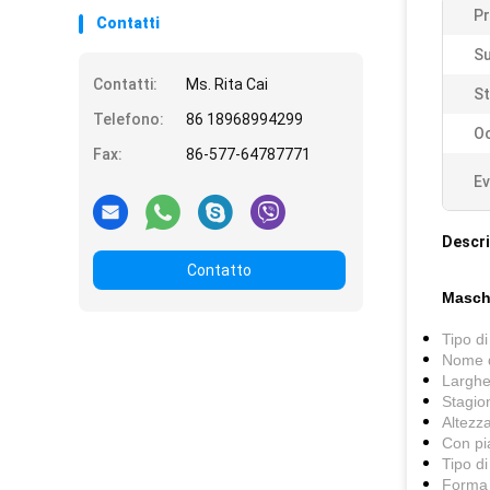
Pr
Contatti
Su
Contatti:
Ms. Rita Cai
St
Telefono:
86 18968994299
Oc
Fax:
86-577-64787771
Ev
Descri
Contatto
Masche
Tipo di
Nome d
Larghe
Stagio
Altezza
Con pi
Tipo di
Forma 