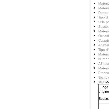
Materia
Materi
Decora
Tipo di
Stile pe
Sesso:
Materia
Occasi
Calzat
Adattab
Tipo di
Materia
Numero
All'int
Materia
Proces
Tecnolo
stile:
Mo
Luogo 
origine
Sesso: