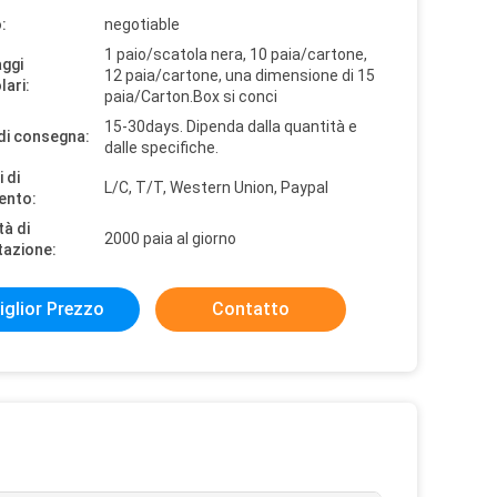
:
negotiable
1 paio/scatola nera, 10 paia/cartone,
aggi
12 paia/cartone, una dimensione di 15
lari:
paia/Carton.Box si conci
15-30days. Dipenda dalla quantità e
di consegna:
dalle specifiche.
 di
L/C, T/T, Western Union, Paypal
ento:
tà di
2000 paia al giorno
tazione:
iglior Prezzo
Contatto