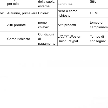
della suola
Stile:
per stile
partire da:
esterna:
Nero o come
ne:
Autunno, primavera
Colore:
OEM:
richiesto
nome
tempo di
Altri prodotti
Altri prodotti
chiave:
campionam
Condizioni
L/C,T/T,Western
Tempo di
Come richiesto.
di
Union,Paypal
consegna:
pagamento: