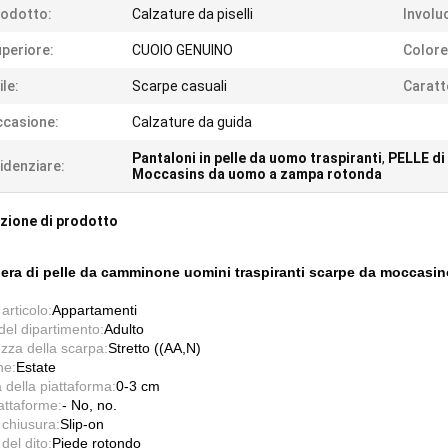
odotto:
Calzature da piselli
Involu
periore:
CUOIO GENUINO
Colore
ile:
Scarpe casuali
Caratt
casione:
Calzature da guida
Pantaloni in pelle da uomo traspiranti
,
PELLE di
idenziare:
Moccasins da uomo a zampa rotonda
zione di prodotto
ra di pelle da camminone uomini traspiranti scarpe da moccasino,
 articolo:
Appartamenti
el dipartimento:
Adulto
zza della scarpa:
Stretto ((AA,N)
ne:
Estate
 della piattaforma:
0-3 cm
attaforme:
- No, no.
 chiusura:
Slip-on
del dito:
Piede rotondo