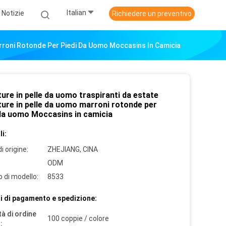
Italian
Notizie
Richiedere un preventivo
arroni Rotonde Per Piedi Da Uomo Moccasins In Camicia
ure in pelle da uomo traspiranti da estate
ture in pelle da uomo marroni rotonde per
 da uomo Moccasins in camicia
i:
i origine:
ZHEJIANG, CINA
ODM
 di modello:
8533
i di pagamento e spedizione:
à di ordine
100 coppie / colore
: