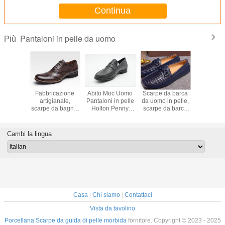
Continua
Pantaloni in pelle da uomo
Più
 rotondo
Fabbricazione
Abito Moc Uomo
Scarpe da barca
Classic
 Pallone
artigianale,
Pantaloni in pelle
da uomo in pelle,
Loafers i
o Skull
scarpe da bagno,
Holton Penny
scarpe da barca
cucire ab
ford Slip
scarpe da bagno,
Loafer Esemplare
da uomo in
pelle fatt
s Scarpe
scarpe da bagno,
disponibile
gommino, camicie
scarpe
festa
scarpe da bagno,
da uomo,
banche
Cambi la lingua
scarpe da bagno,
moccasin loafers
scarpe da bagno.
Casa
|
Chi siamo
|
Contattaci
Vista da tavolino
Porcellana Scarpe da guida di pelle morbida
fornitore. Copyright © 2023 - 2025