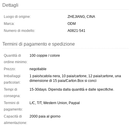
Dettagli
Luogo di origine:
ZHEJIANG, CINA
Marca:
ODM
Numero di modello:
A0821-541
Termini di pagamento e spedizione
Quantità di
100 coppie / colore
ordine minimo:
Prezzo:
negotiable
Imballaggi
1 paio/scatola nera, 10 paia/cartone, 12 paia/cartone, una
dimensione di 15 paia/Carton.Box si conci
particolari:
Tempi di
15-30days. Dipenda dalla quantità e dalle specifiche.
consegna:
Termini di
L/C, T/T, Western Union, Paypal
pagamento:
Capacità di
2000 paia al giorno
alimentazione: