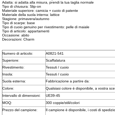
Adatta: si adatta alla misura, prendi la tua taglia normale
Tipo di chiusura: Slip-on
Materiale superiore: camicia + cuoio di patente
Materiale della suola interna: lattice
Stagione: primavera/autunno
Tipo di scarpe: base
Tipo di cuoio genuino per rivestimento: pelle di maiale
Tipo di articolo: appartamenti
Occasione: abito
Decorazioni: Charm
Numero di articolo:
A0821-541
Superiore:
Scaffalatura
Rivestimento:
Tessuti / cuoio
Insola:
Tessuti / cuoio
Suola esterna:
Fabbricazione a partire da:
Colore:
Qualsiasi colore è disponibile, a vostra scel
Intervallo di dimensioni:
UE39-45
MOQ:
300 coppie/stili/colori
Prezzo del campione:
Il campione è disponibile, i costi di spediz