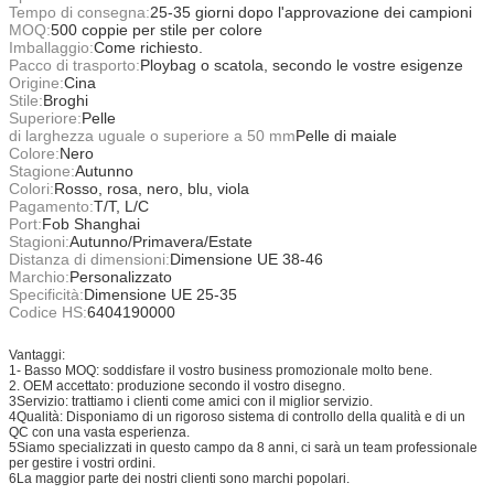
Tempo di consegna:
25-35 giorni dopo l'approvazione dei campioni
MOQ:
500 coppie per stile per colore
Imballaggio:
Come richiesto.
Pacco di trasporto:
Ploybag o scatola, secondo le vostre esigenze
Origine:
Cina
Stile:
Broghi
Superiore:
Pelle
di larghezza uguale o superiore a 50 mm
Pelle di maiale
Colore:
Nero
Stagione:
Autunno
Colori:
Rosso, rosa, nero, blu, viola
Pagamento:
T/T, L/C
Port:
Fob Shanghai
Stagioni:
Autunno/Primavera/Estate
Distanza di dimensioni:
Dimensione UE 38-46
Marchio:
Personalizzato
Specificità:
Dimensione UE 25-35
Codice HS:
6404190000
Vantaggi:
1- Basso MOQ: soddisfare il vostro business promozionale molto bene.
2. OEM accettato: produzione secondo il vostro disegno.
3Servizio: trattiamo i clienti come amici con il miglior servizio.
4Qualità: Disponiamo di un rigoroso sistema di controllo della qualità e di un
QC con una vasta esperienza.
5Siamo specializzati in questo campo da 8 anni, ci sarà un team professionale
per gestire i vostri ordini.
6La maggior parte dei nostri clienti sono marchi popolari.