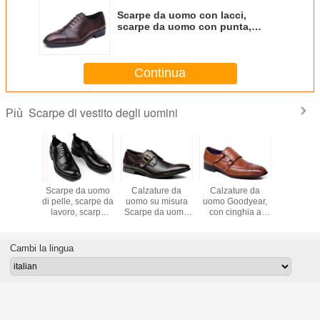
Scarpe da uomo con lacci,
scarpe da uomo con punta,
scarpe da sposa da uomo,
scarpe da sposa da sposa.
Continua
Scarpe di vestito degli uomini
Più
arpe da
Scarpe da uomo
Calzature da
Calzature da
Scarpe d
n tacco
di pelle, scarpe da
uomo su misura
uomo Goodyear,
in pelle o
carpe da
lavoro, scarpe
Scarpe da uomo
con cinghia a
Italia Stil
oodyear
artigianali
con cinghia da
doppio monaco,
da lavoro
ted
Goodyear
monaco marrone
calzature da
marro
uomo
Cambi la lingua