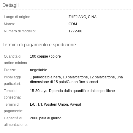
Dettagli
Luogo di origine:
ZHEJIANG, CINA
Marca:
ODM
Numero di modello:
1772-00
Termini di pagamento e spedizione
Quantità di
100 coppie / colore
ordine minimo:
Prezzo:
negotiable
Imballaggi
1 paio/scatola nera, 10 paia/cartone, 12 paia/cartone, una
dimensione di 15 paia/Carton.Box si conci
particolari:
Tempi di
15-30days. Dipenda dalla quantità e dalle specifiche.
consegna:
Termini di
L/C, T/T, Western Union, Paypal
pagamento:
Capacità di
2000 paia al giorno
alimentazione: