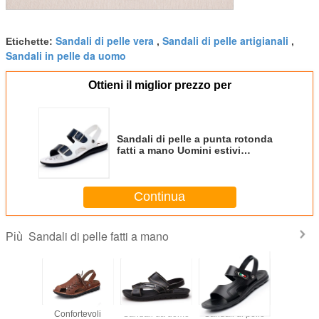
Sandali di pelle vera
Sandali di pelle artigianali
Etichette:
,
,
Sandali in pelle da uomo
Ottieni il miglior prezzo per
Sandali di pelle a punta rotonda
fatti a mano Uomini estivi
Sandalo da spiaggia Logo
personalizzato
Continua
Sandali di pelle fatti a mano
Più
Confortevoli
Sandali da uomo
Sandali di pelle
Sandal