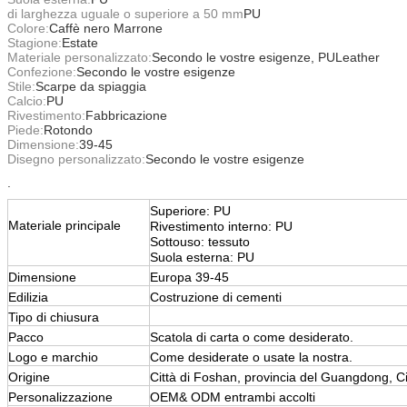
di larghezza uguale o superiore a 50 mm
PU
Colore:
Caffè nero Marrone
Stagione:
Estate
Materiale personalizzato:
Secondo le vostre esigenze, PULeather
Confezione:
Secondo le vostre esigenze
Stile:
Scarpe da spiaggia
Calcio:
PU
Rivestimento:
Fabbricazione
Piede:
Rotondo
Dimensione:
39-45
Disegno personalizzato:
Secondo le vostre esigenze
.
Superiore: PU
Materiale principale
Rivestimento interno: PU
Sottouso: tessuto
Suola esterna: PU
Dimensione
Europa 39-45
Edilizia
Costruzione di cementi
Tipo di chiusura
Pacco
Scatola di carta o come desiderato.
Logo e marchio
Come desiderate o usate la nostra.
Origine
Città di Foshan, provincia del Guangdong, C
Personalizzazione
OEM& ODM entrambi accolti