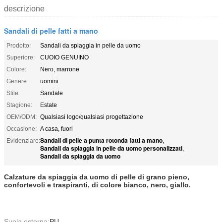
descrizione
Sandali di pelle fatti a mano
Prodotto:
Sandali da spiaggia in pelle da uomo
Superiore:
CUOIO GENUINO
Colore:
Nero, marrone
Genere:
uomini
Stile:
Sandale
Stagione:
Estate
OEM/ODM:
Qualsiasi logo/qualsiasi progettazione
Occasione:
A casa, fuori
Sandali di pelle a punta rotonda fatti a mano
Evidenziare:
,
Sandali da spiaggia in pelle da uomo personalizzati
,
Sandali da spiaggia da uomo
Calzature da spiaggia da uomo di pelle di grano pieno,
confortevoli e traspiranti, di colore bianco, nero, giallo.
Suola esterna:
PU