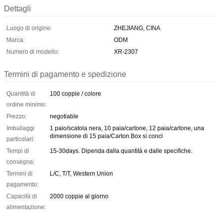
Dettagli
Luogo di origine:
ZHEJIANG, CINA
Marca:
ODM
Numero di modello:
XR-2307
Termini di pagamento e spedizione
Quantità di
100 coppie / colore
ordine minimo:
Prezzo:
negotiable
Imballaggi
1 paio/scatola nera, 10 paia/cartone, 12 paia/cartone, una
dimensione di 15 paia/Carton.Box si conci
particolari:
Tempi di
15-30days. Dipenda dalla quantità e dalle specifiche.
consegna:
Termini di
L/C, T/T, Western Union
pagamento:
Capacità di
2000 coppie al giorno
alimentazione: