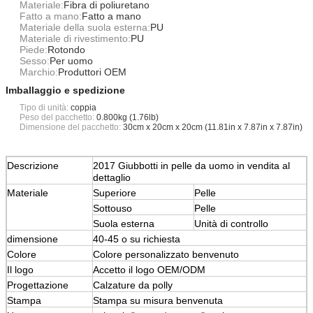
Materiale:
Fibra di poliuretano
Fatto a mano:
Fatto a mano
Materiale della suola esterna:
PU
Materiale di rivestimento:
PU
Piede:
Rotondo
Sesso:
Per uomo
Marchio:
Produttori OEM
Imballaggio e spedizione
Tipo di unità:
coppia
Peso del pacchetto:
0.800kg (1.76lb)
Dimensione del pacchetto:
30cm x 20cm x 20cm (11.81in x 7.87in x 7.87in)
Descrizione
2017 Giubbotti in pelle da uomo in vendita al
dettaglio
Materiale
Superiore
Pelle
Sottouso
Pelle
Suola esterna
Unità di controllo
dimensione
40-45 o su richiesta
Colore
Colore personalizzato benvenuto
Il logo
Accetto il logo OEM/ODM
Progettazione
Calzature da polly
Stampa
Stampa su misura benvenuta