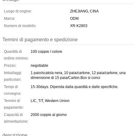
Luogo di origine:
ZHEJIANG, CINA
Marca:
ODM
Numero di modello:
XR-K2803
Termini di pagamento e spedizione
Quantità di
100 coppie / colore
ordine minimo:
Prezzo:
negotiable
Imballaggi
1 paio/scatola nera, 10 paia/cartone, 12 paia/cartone, una
dimensione di 15 paia/Carton.Box si conci
particolari:
Tempi di
15-30days. Dipenda dalla quantità e dalle specifiche.
consegna:
Termini di
L/C, T/T, Western Union
pagamento:
Capacità di
2000 coppie al giorno
alimentazione:
descrizione